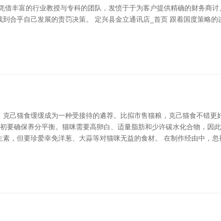
司凭借丰富的行业教授与专科的团队，发愤于于为客户提供精确的财务商讨
到合乎自己发展的责罚决策。 定兴县金立通讯店_首页 跟着国度策略
，克己猫食缓缓成为一种受接待的遴荐。比拟市售猫粮，克己猫食不错更
，最初要确保养分平衡。猫咪需要高卵白、适量脂肪和少许碳水化合物，因
生素，但要珍爱幸免洋葱、大蒜等对猫咪无益的食材。 在制作经由中，忽