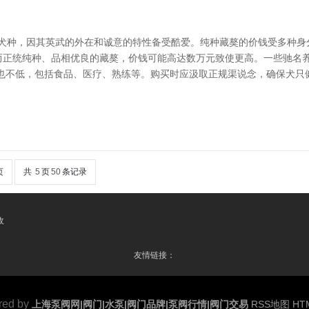
型犬种，因其英武的外在和诚意的特性备受酷爱。纯种藏獒的价钱受多种身
，而正统纯种、品相优良的藏獒，价钱可能高达数万元致使更高。一些驰名
本也不低，包括食品、医疗、熟练等。购买时应汲取正规渠说念，确保犬只
页
共
5
页
50
条记录
收
友情链接：
red by
上海泵阀网|阀门|水泵|阀门品牌|泵阀行情|阀门交易
RSS地图
HT