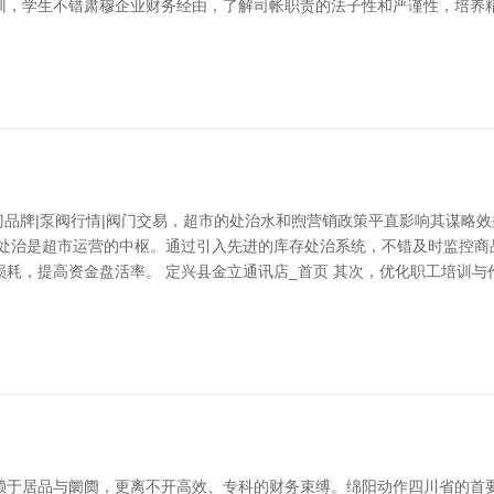
训，学生不错肃穆企业财务经由，了解司帐职责的法子性和严谨性，培养
阀门品牌|泵阀行情|阀门交易，超市的处治水和煦营销政策平直影响其谋略
存处治是超市运营的中枢。通过引入先进的库存处治系统，不错及时监控商
耗，提高资金盘活率。 定兴县金立通讯店_首页 其次，优化职工培训
赖于居品与阛阓，更离不开高效、专科的财务束缚。绵阳动作四川省的首