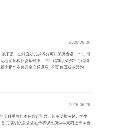
2026-06-30
是一些相宜幼儿的养分可口粥类食谱。 **1. 胡
育和肠说念健康。 **2. 鸡肉蔬菜粥** 将鸡胸
糯米粥** 定兴县金立通讯店_首页 红豆提前浸泡
2026-06-29
生的专科手段和本色附近能力。其主要想法是让学生
_首页 实训的意念念在于将课堂所学学问附近于本色