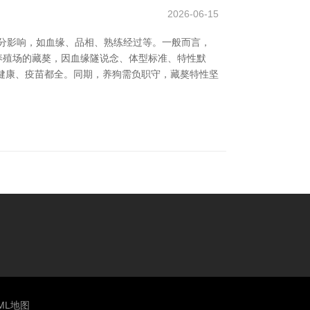
2026-06-15
分影响，如血缘、品相、熟练经过等。一般而言，
养殖场的藏獒，因血缘隧说念、体型标准、特性默
健康、疫苗都全。同期，养狗需负职守，藏獒特性坚
ML地图