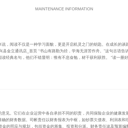
MAINTENANCE INFORMATION
来说，阅读不仅是一种学习面貌，更是开启机灵之门的钥匙。在成长的谈
兴县金立通讯店_首页 “书山有路勤为径，学海无涯苦作舟。”这句古语
读经典名句，他们不错显明：惟有不息奋勉，材干获利获胜。 “读一册
的意见。它们在企业运营中各自承担不同的职责，共同保险企业的健康发展
准确的财务数据。司帐责任以财务报表为中枢，如钞票欠债表、利润表和
于资金的照应与规划，包括资金的筹集、投资和分派。财务责任波及预算