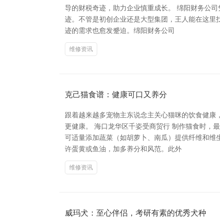
导的财税奇迹，助力企业慎重成长。 绵阳财务公
迹。不管是初创企业还是大型集团，王人能在这里找
迹的需求也愈发蹙迫。绵阳财务公司
维修资讯
克己猫食谱：健康可口又养分
跟着越来越多宠物主东说念主关心猫咪的饮食健康
更健康。 海口龙华区千姿受商贸行 制作猫食时
可适量添加蔬菜（如胡萝卜、南瓜）提供纤维和维
许蛋黄或鱼油，加多养分和风范。此外
维修资讯
威玛犬：至心伴侣，考研有素的优秀犬种