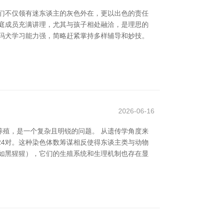
。它们不仅领有迷东谈主的灰色外在，更以出色的责任
庭成员充满讲理，尤其与孩子相处融洽，是理思的
玛犬学习能力强，简略赶紧掌持多样辅导和妙技。
2026-06-16
殖，是一个复杂且明锐的问题。 从遗传学角度来
24对。这种染色体数筹谋相反使得东谈主类与动物
如黑猩猩），它们的生殖系统和生理机制也存在显