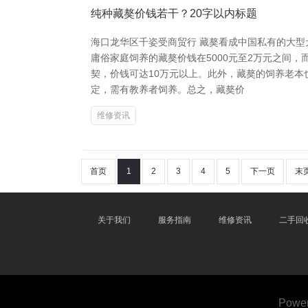
纯种藏獒价钱若干？20字以内标题
海口龙华区千姿受商贸行 藏獒看成中国私有的大
庸俗家庭饲养的藏獒价钱在5000元至2万元之间
契，价钱可达10万元以上。此外，藏獒的饲养老
定，需有教养者饲养。总之，藏獒价
维修资讯
首页
1
2
3
4
5
下一页
末
关于我们
服务指南
维修资讯
二手回
Powe