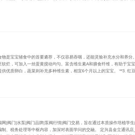
物是宝宝辅食中的首要遴荐，不仅容易吞咽，还能灵验补充水分和养分。以下
至软烂，可加入一丝蛋黄搅动均匀。富含维生素A和膳食纤维，有助于宝宝见地发
优质卵白，蔬菜则补充多种维生素，相宜6个月以上的宝宝。 **3. 红豆
网|阀门|水泵|阀门品牌|泵阀行情|阀门交易，旨在通过本质操作培植学
制、税务处理等中枢内容，加深对表面学问的交融。 定兴县金立通讯店