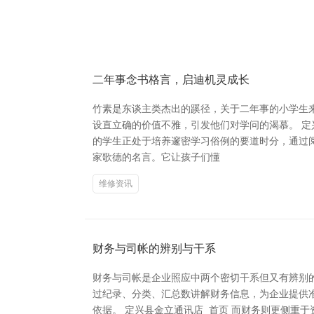
二年事念书格言，启迪机灵成长
竹素是东谈主类杰出的蹊径，关于二年事的小学生
设直立确的价值不雅，引发他们对学问的渴慕。 定
的学生正处于培养邃密学习俗例的要道时分，通过阅
家歌德的名言。它让孩子们懂
维修资讯
财务与司帐的辨别与干系
财务与司帐是企业照应中两个密切干系但又有辨别
过纪录、分类、汇总数讲解财务信息，为企业提供
依据。 定兴县金立通讯店_首页 而财务则更侧重