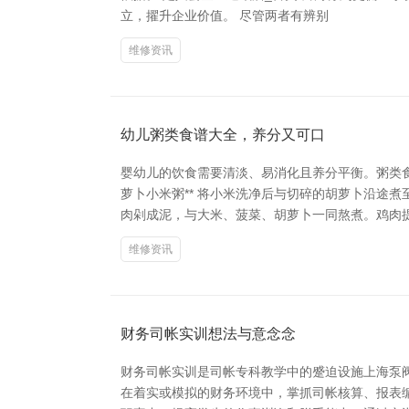
立，擢升企业价值。 尽管两者有辨别
维修资讯
幼儿粥类食谱大全，养分又可口
婴幼儿的饮食需要清淡、易消化且养分平衡。粥类食
萝卜小米粥** 将小米洗净后与切碎的胡萝卜沿途煮
肉剁成泥，与大米、菠菜、胡萝卜一同熬煮。鸡肉提供
维修资讯
财务司帐实训想法与意念念
财务司帐实训是司帐专科教学中的蹙迫设施上海泵阀
在着实或模拟的财务环境中，掌抓司帐核算、报表编