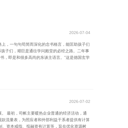
2026-07-04
路上，一句句苟简而深化的念书格言，能匡助孩子们
告诉孩子们，艰巨是通往学问殿堂的必经之路。二年事
好书，即是和很多高尚的东谈主语言。”这是德国玄学
2026-07-02
。 最初，司帐主要暖热企业普通的经济活动，通
现款流量表，为照应者和外部利益干系者提供有计算
编制、资本戒指、投融资有计算等，旨在优化资源树