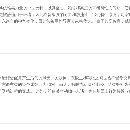
是一种兼具优雅与力量的中型犬种，以其至心、颖悟和高度的可考研性而闻明
当先被莳植用于狩猎，因此具备极强的耐力和敏捷性。它们特性康健，对家
主东谈主的神气变化，因此常被用作导盲犬或挽救犬。 由于其高智商，威
体进行交配并产生后代的风光。关联词，东谈主和动物之间是否不错杂交养
东谈主类的染色体数目为23对，而大无数哺乳动物如山公、猿类等则为
了受精进程的完成。 此外，即使某些动物与东谈主类在基因上较为接近（